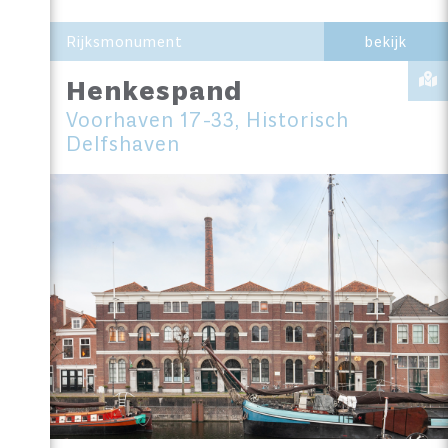
Rijksmonument
bekijk
Henkespand
Voorhaven 17-33, Historisch
Delfshaven