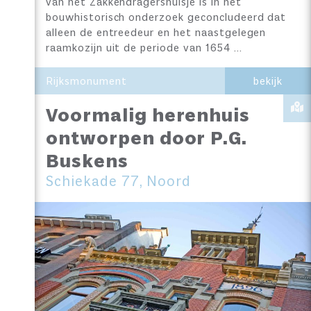
van het Zakkendragershuisje is in het
bouwhistorisch onderzoek geconcludeerd dat
alleen de entreedeur en het naastgelegen
raamkozijn uit de periode van 1654 …
Rijksmonument
bekijk
Voormalig herenhuis
ontworpen door P.G.
Buskens
Schiekade 77, Noord