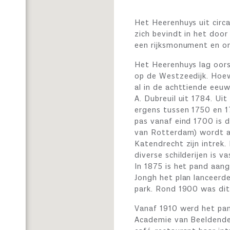
Het Heerenhuys uit circ
zich bevindt in het door
een rijksmonument en o
Het Heerenhuys lag oors
op de Westzeedijk. Hoew
al in de achttiende eeuw
A. Dubreuil uit 1784. U
ergens tussen 1750 en 1
pas vanaf eind 1700 is 
van Rotterdam) wordt a
Katendrecht zijn intrek.
diverse schilderijen is v
In 1875 is het pand aan
Jongh het plan lanceerd
park. Rond 1900 was dit
Vanaf 1910 werd het pan
Academie van Beeldende