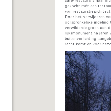
café-restaurant haar in
gekocht mét een restaura
van restauratiearchitect 
Door het verwijderen van
oorspronkelijke indelin
verwilderde groen aan d
rijksmonument na jaren 
buitenverlichting aange
recht komt en voor bezo