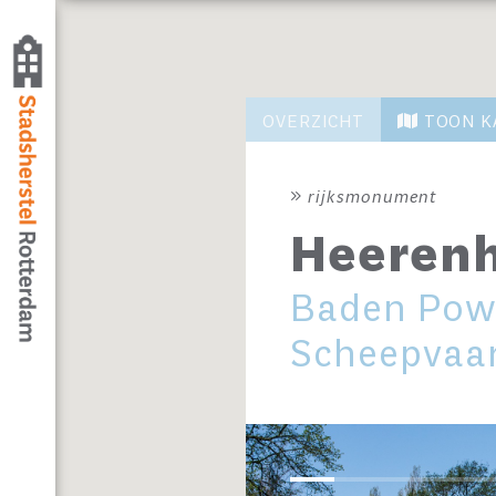
OVERZICHT
TOON K
rijksmonument
Heerenh
Baden Powe
Scheepvaar