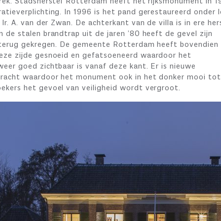
trek. Stadsherstel Rotterdam heeft het rijksmonument in 1
tieverplichting. In 1996 is het pand gerestaureerd onder l
Ir. A. van der Zwan. De achterkant van de villa is in ere her
 de stalen brandtrap uit de jaren ’80 heeft de gevel zijn
g terug gekregen. De gemeente Rotterdam heeft bovendien
eze zijde gesnoeid en gefatsoeneerd waardoor het
weer goed zichtbaar is vanaf deze kant. Er is nieuwe
bracht waardoor het monument ook in het donker mooi tot 
ekers het gevoel van veiligheid wordt vergroot.