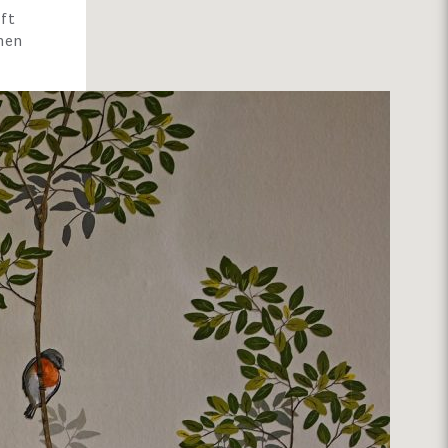
eft
men