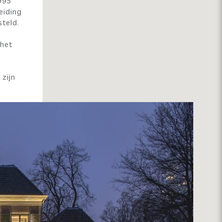
995
eiding
steld.
 het
zijn