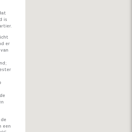
dat
d is
rtier.
icht
nd er
 van
nd;
ester
p
 de
én
 de
m een