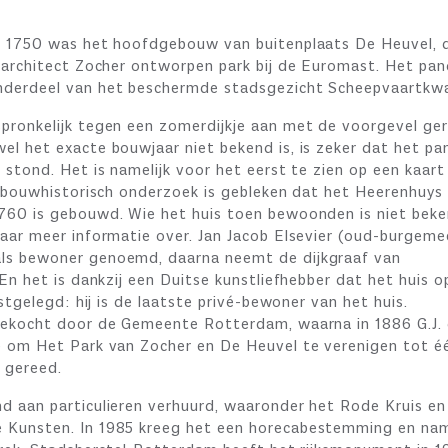
a 1750 was het hoofdgebouw van buitenplaats De Heuvel, 
 architect Zocher ontworpen park bij de Euromast. Het pan
nderdeel van het beschermde stadsgezicht Scheepvaartkwa
pronkelijk tegen een zomerdijkje aan met de voorgevel ger
el het exacte bouwjaar niet bekend is, is zeker dat het pa
 stond. Het is namelijk voor het eerst te zien op een kaart
it bouwhistorisch onderzoek is gebleken dat het Heerenhuys
760 is gebouwd. Wie het huis toen bewoonden is niet beke
daar meer informatie over. Jan Jacob Elsevier (oud-burgeme
ls bewoner genoemd, daarna neemt de dijkgraaf van
 En het is dankzij een Duitse kunstliefhebber dat het huis o
astgelegd: hij is de laatste privé-bewoner van het huis.
gekocht door de Gemeente Rotterdam, waarna in 1886 G.J.
e om Het Park van Zocher en De Heuvel te verenigen tot é
 gereed.
d aan particulieren verhuurd, waaronder het Rode Kruis en
 Kunsten. In 1985 kreeg het een horecabestemming en na