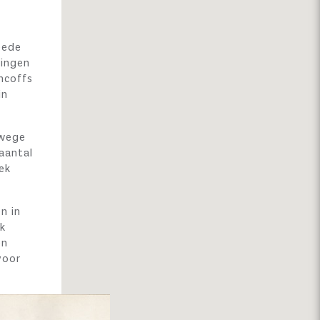
eede
gingen
ncoffs
in
nwege
aantal
ek
n in
k
en
voor