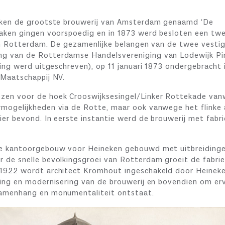
neken de grootste brouwerij van Amsterdam genaamd ‘De
zaken gingen voorspoedig en in 1873 werd besloten een tw
 in Rotterdam. De gezamenlijke belangen van de twee vesti
g van de Rotterdamse Handelsvereniging van Lodewijk Pi
ning werd uitgeschreven), op 11 januari 1873 ondergebracht 
 Maatschappij NV.
zen voor de hoek Crooswijksesingel/Linker Rottekade va
mogelijkheden via de Rotte, maar ook vanwege het flinke 
er bevond. In eerste instantie werd de brouwerij met fabri
te kantoorgebouw voor Heineken gebouwd met uitbreidinge
 de snelle bevolkingsgroei van Rotterdam groeit de fabrie
 1922 wordt architect Kromhout ingeschakeld door Heinek
ding en modernisering van de brouwerij en bovendien om er
samenhang en monumentaliteit ontstaat.