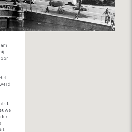
kwam
ij,
door
 Het
 werd
atst.
ieuwe
nder
e
dit