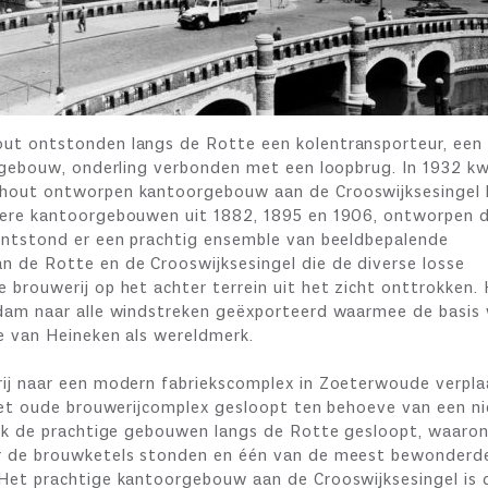
ut ontstonden langs de Rotte een kolentransporteur, een
ijgebouw, onderling verbonden met een loopbrug. In 1932 
hout ontworpen kantoorgebouw aan de Crooswijksesingel b
dere kantoorgebouwen uit 1882, 1895 en 1906, ontworpen 
ontstond er een prachtig ensemble van beeldbepalende
 de Rotte en de Crooswijksesingel die de diverse losse
brouwerij op het achter terrein uit het zicht onttrokken.
dam naar alle windstreken geëxporteerd waarmee de basis
e van Heineken als wereldmerk.
ij naar een modern fabriekscomplex in Zoeterwoude verpla
 het oude brouwerijcomplex gesloopt ten behoeve van een n
ook de prachtige gebouwen langs de Rotte gesloopt, waaro
r de brouwketels stonden en één van de meest bewonderd
Het prachtige kantoorgebouw aan de Crooswijksesingel is 