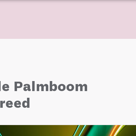
de Palmboom
ereed