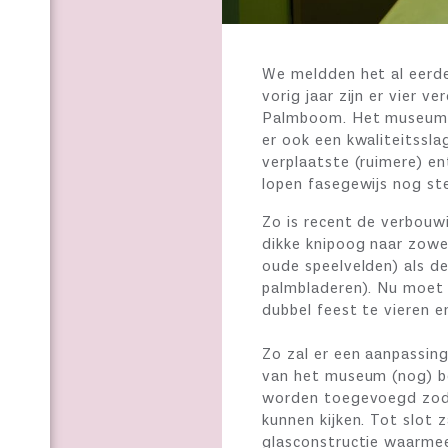
We meldden het al eerde
vorig jaar zijn er vier v
Palmboom. Het museum is
er ook een kwaliteitssla
verplaatste (ruimere) e
lopen fasegewijs nog ste
Zo is recent de verbouw
dikke knipoog naar zowe
oude speelvelden) als 
palmbladeren). Nu moet
dubbel feest te vieren e
Zo zal er een aanpassi
van het museum (nog) be
worden toegevoegd zodat
kunnen kijken. Tot slot 
glasconstructie waarme