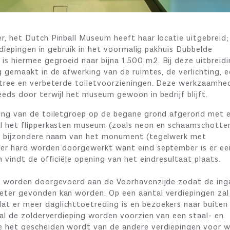
r, het Dutch Pinball Museum heeft haar locatie uitgebreid;
erdiepingen in gebruik in het voormalig pakhuis Dubbelde
 hiermee gegroeid naar bijna 1.500 m2. Bij deze uitbreidi
g gemaakt in de afwerking van de ruimtes, de verlichting, 
ntree en verbeterde toiletvoorzieningen. Deze werkzaamhe
eds door terwijl het museum gewoon in bedrijf blijft.
ing van de toiletgroep op de begane grond afgerond met 
l het flipperkasten museum (zoals neon en schaamschotte
de bijzondere naam van het monument (tegelwerk met
 er hard worden doorgewerkt want eind september is er ee
n vindt de officiële opening van het eindresultaat plaats.
ng worden doorgevoerd aan de Voorhavenzijde zodat de in
ter gevonden kan worden. Op een aantal verdiepingen zal
 er meer daglichttoetreding is en bezoekers naar buiten
zal de zolderverdieping worden voorzien van een staal- en
e het gescheiden wordt van de andere verdiepingen voor 