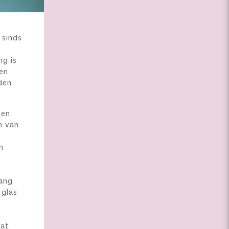
 sinds
ng is
een
den
een
n van
n
gang
 glas
wat