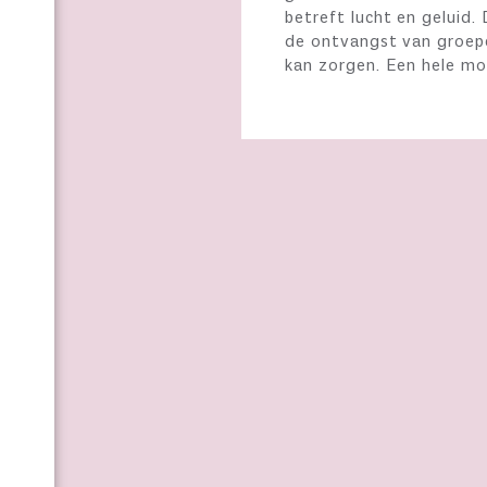
betreft lucht en geluid
de ontvangst van groepe
kan zorgen. Een hele mo